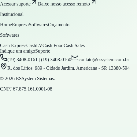
Acessar suporte
Baixe nosso acesso remoto
Institucional
Home
Empresa
Softwares
Orçamento
Softwares
Cash Express
CashLV
Cash Food
Cash Sales
Indique um amigo
Suporte
(19) 3408-0161 | (19) 3408-0160
contato@essystem.com.br
R. dos Lírios, 989 - Cidade Jardim, Americana - SP, 13380-594
© 2026 ESSystem Sistemas.
CNPJ
67.875.161.0001-08