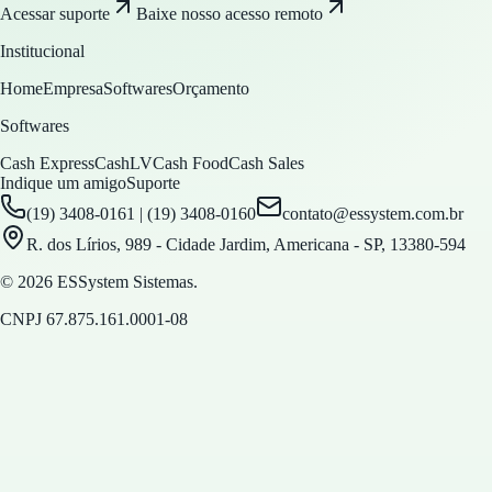
Acessar suporte
Baixe nosso acesso remoto
Institucional
Home
Empresa
Softwares
Orçamento
Softwares
Cash Express
CashLV
Cash Food
Cash Sales
Indique um amigo
Suporte
(19) 3408-0161 | (19) 3408-0160
contato@essystem.com.br
R. dos Lírios, 989 - Cidade Jardim, Americana - SP, 13380-594
© 2026 ESSystem Sistemas.
CNPJ
67.875.161.0001-08