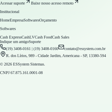
Acessar suporte
Baixe nosso acesso remoto
Institucional
Home
Empresa
Softwares
Orçamento
Softwares
Cash Express
CashLV
Cash Food
Cash Sales
Indique um amigo
Suporte
(19) 3408-0161 | (19) 3408-0160
contato@essystem.com.br
R. dos Lírios, 989 - Cidade Jardim, Americana - SP, 13380-594
© 2026 ESSystem Sistemas.
CNPJ
67.875.161.0001-08